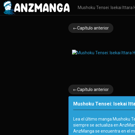
Mushoku Tensei: Isekai Ittar
←Capítulo anterior
←Capítulo anterior
Mushoku Tensei: Isekai Itt
Lea el último manga Mushoku Ten
siempre se actualiza en AnzMang
AnzManga se encuentra en el m