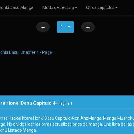
a Honki Dasu Manga
Modo de Lectura
Otros capítulos
←
1
→
ara Honki Dasu Capitulo 4
- Página
1
sei: Isekai Ittara Honki Dasu Capitulo 4 en AnzManga. Manga Mushoku T
a. No olvides leer las otras actualizaciones de manga. Una lista de la
enú Listado Manga.