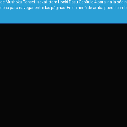
de Mushoku Tensei: Isekai Ittara Honki Dasu Capítulo 4 para ir a la pági
erecha para navegar entre las páginas. En el menú de arriba puede camb