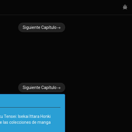
Siguiente Capítulo→
Siguiente Capítulo→
Tensei: Isekai Ittara Honki
de las colecciones de manga