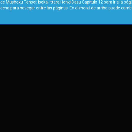
de Mushoku Tensei: Isekai Ittara Honki Dasu Capítulo 12 para ir a la pág
erecha para navegar entre las páginas. En el menú de arriba puede camb