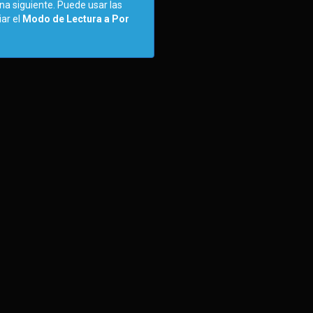
ina siguiente. Puede usar las
iar el
Modo de Lectura a Por