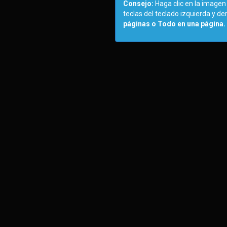
Consejo:
Haga clic en la imagen 
teclas del teclado izquierda y d
páginas o Todo en una página.