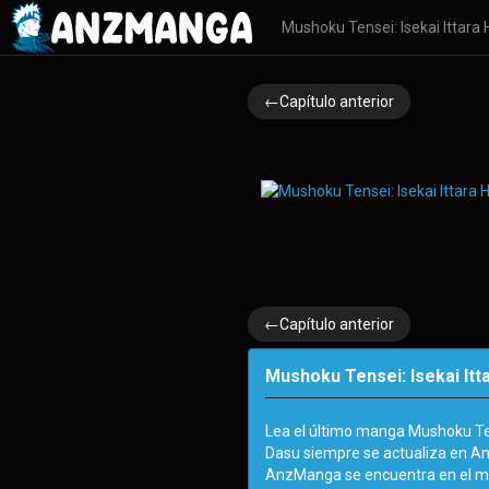
Mushoku Tensei: Isekai Ittar
←Capítulo anterior
←Capítulo anterior
Mushoku Tensei: Isekai Itt
Lea el último manga Mushoku Ten
Dasu siempre se actualiza en An
AnzManga se encuentra en el m