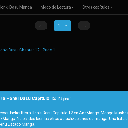
a Honki Dasu Manga
Modo de Lectura
Otros capítulos
←
1
→
ara Honki Dasu Capitulo 12
- Página
1
sei: Isekai Ittara Honki Dasu Capitulo 12 en AnzManga. Manga Mushoku 
zManga. No olvides leer las otras actualizaciones de manga. Una lista 
enú Listado Manga.