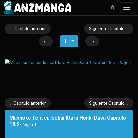
Toggl
navig
←Capítulo anterior
Siguiente Capítulo→
←
1
→
←Capítulo anterior
Siguiente Capítulo→
Mushoku Tensei: Isekai Ittara Honki Dasu Capitulo
18.5
- Página
1