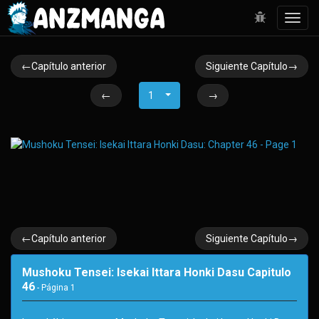
Toggl
navig
←Capítulo anterior
Siguiente Capítulo→
←
1
→
←Capítulo anterior
Siguiente Capítulo→
Mushoku Tensei: Isekai Ittara Honki Dasu Capitulo
46
- Página
1