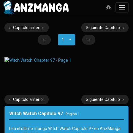
Toggl
navig
←Capítulo anterior
Siguiente Capítulo→
←
1
→
←Capítulo anterior
Siguiente Capítulo→
Witch Watch Capitulo 97
- Página
1
Lea el último manga Witch Watch Capitulo 97 en AnzManga.