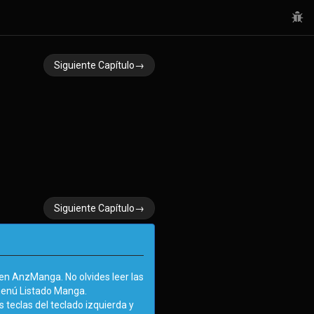
Siguiente Capítulo→
Siguiente Capítulo→
n AnzManga. No olvides leer las
menú Listado Manga.
 teclas del teclado izquierda y