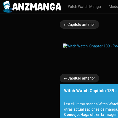
Witch Watch Manga
Modo
←Capítulo anterior
←Capítulo anterior
Witch Watch Capitulo 139
- 
Lea el último manga Witch Watc
otras actualizaciones de manga
Consejo:
Haga clic en la imagen 