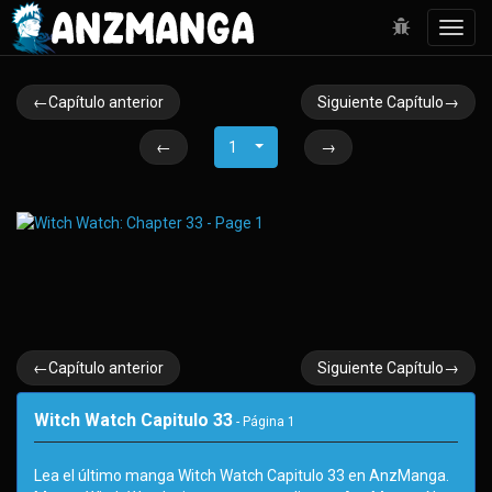
Toggl
navig
←Capítulo anterior
Siguiente Capítulo→
←
1
→
←Capítulo anterior
Siguiente Capítulo→
Witch Watch Capitulo 33
- Página
1
Lea el último manga Witch Watch Capitulo 33 en AnzManga.