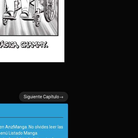
Siguiente Capítulo→
n AnzManga. No olvides leer las
menú Listado Manga.