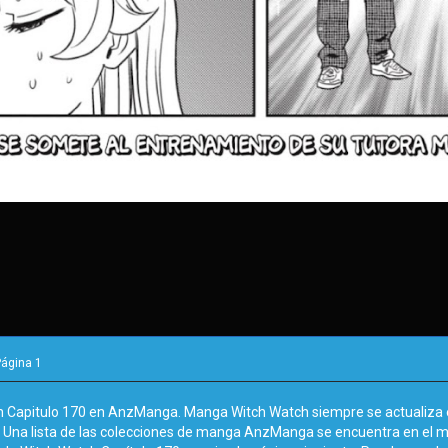
Página
1
h Capitulo 170 en AnzManga. Manga Witch Watch siempre se actualiza e
. Una lista de las colecciones de manga AnzManga se encuentra en el 