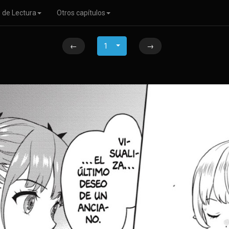
 de Lectura
Otros capítulos
←
1
→