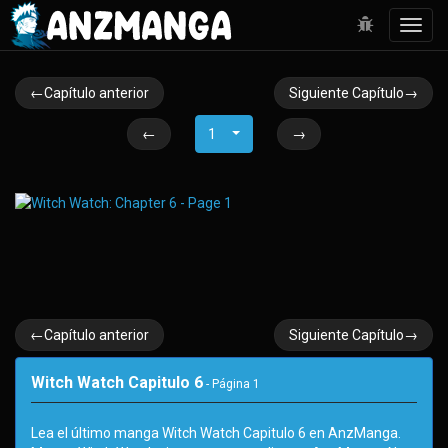
Toggl
navig
←Capítulo anterior
Siguiente Capítulo→
←
1
→
←Capítulo anterior
Siguiente Capítulo→
Witch Watch Capitulo 6
- Página
1
Lea el último manga Witch Watch Capitulo 6 en AnzManga.