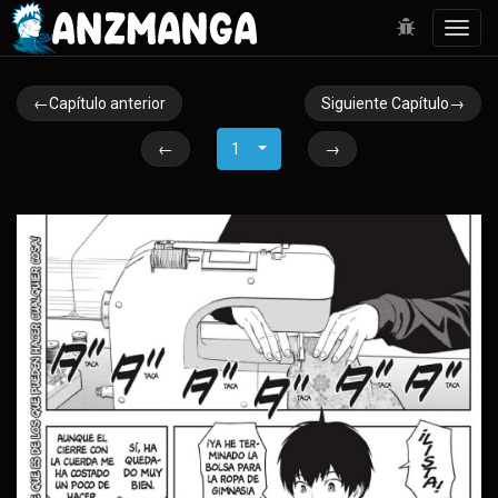
Toggl
navig
←Capítulo anterior
Siguiente Capítulo→
←
1
→