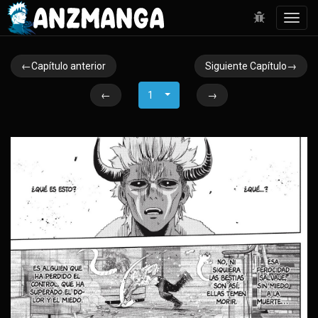
Toggl
navig
←Capítulo anterior
Siguiente Capítulo→
←
1
→