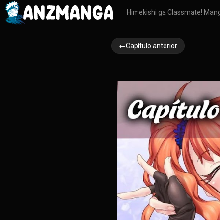
Himekishi ga Classmate! Man
←Capítulo anterior