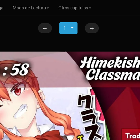
ga
Modo de Lectura
Otros capítulos
←
1
→