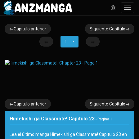
Toggl
navig
←Capítulo anterior
Siguiente Capítulo→
←
1
→
←Capítulo anterior
Siguiente Capítulo→
Himekishi ga Classmate! Capitulo 23
- Página
1
Lea el último manga Himekishi ga Classmate! Capitulo 23 en