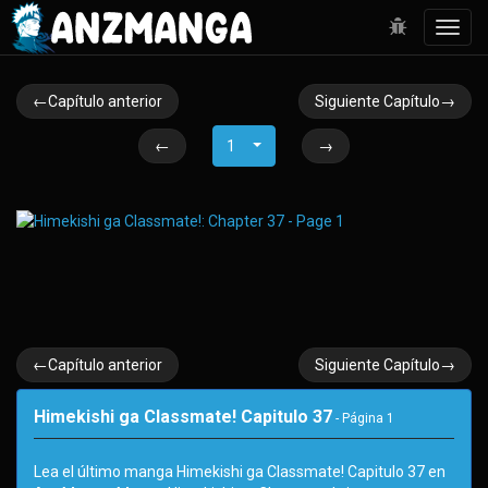
Toggl
navig
←Capítulo anterior
Siguiente Capítulo→
←
1
→
←Capítulo anterior
Siguiente Capítulo→
Himekishi ga Classmate! Capitulo 37
- Página
1
Lea el último manga Himekishi ga Classmate! Capitulo 37 en