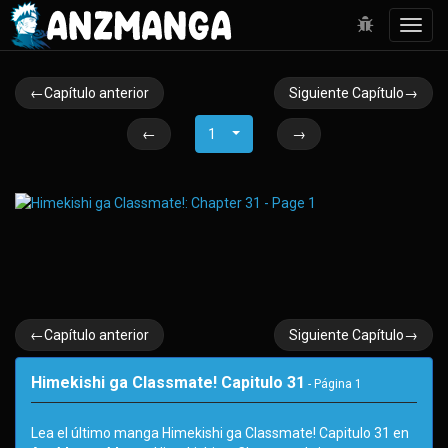
Toggl
navig
←Capítulo anterior
Siguiente Capítulo→
←
1
→
←Capítulo anterior
Siguiente Capítulo→
Himekishi ga Classmate! Capitulo 31
- Página
1
Lea el último manga Himekishi ga Classmate! Capitulo 31 en