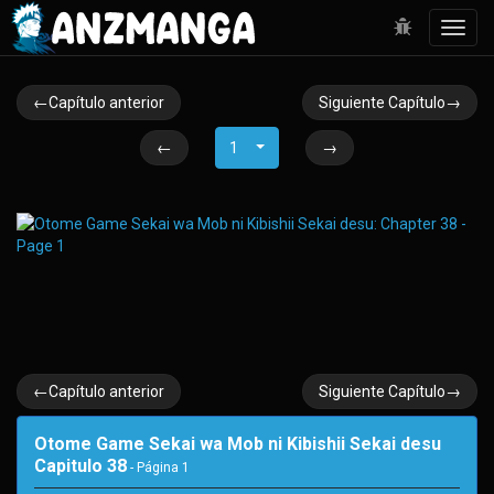
Toggl
navig
←Capítulo anterior
Siguiente Capítulo→
←
1
→
←Capítulo anterior
Siguiente Capítulo→
Otome Game Sekai wa Mob ni Kibishii Sekai desu
Capitulo 38
- Página
1