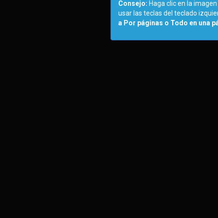
Consejo:
Haga clic en la imagen
usar las teclas del teclado izqu
a Por páginas o Todo en una p