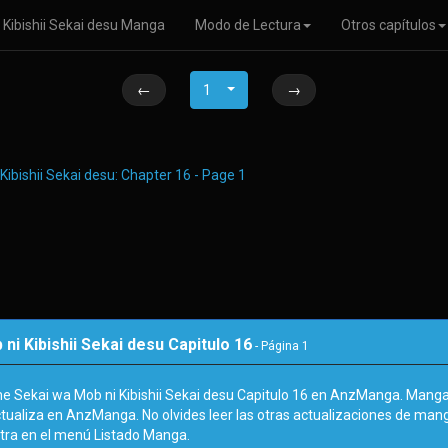
Kibishii Sekai desu Manga
Modo de Lectura
Otros capítulos
←
1
→
 Kibishii Sekai desu Capitulo 16
- Página
1
e Sekai wa Mob ni Kibishii Sekai desu Capitulo 16 en AnzManga. Man
ctualiza en AnzManga. No olvides leer las otras actualizaciones de manga
a en el menú Listado Manga.