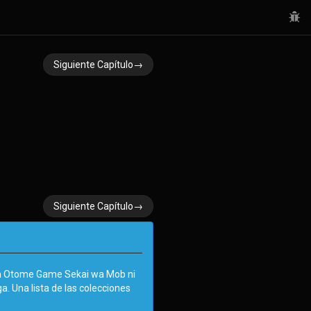
Siguiente Capítulo→
Siguiente Capítulo→
ga Otome Game Sekai wa Mob ni
. Una lista de las colecciones