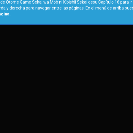
 de Otome Game Sekai wa Mob ni Kibishii Sekai desu Capítulo 16 para ir 
ierda y derecha para navegar entre las páginas. En el menú de arriba pu
ágina.