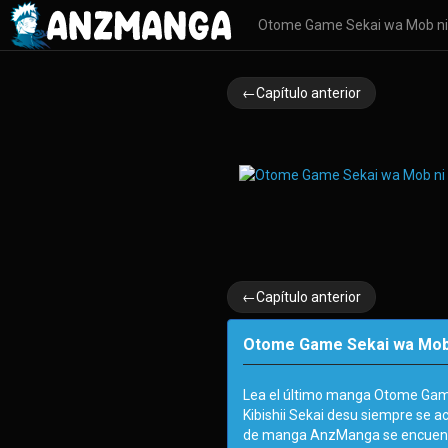
Otome Game Sekai wa Mob ni 
←Capítulo anterior
←Capítulo anterior
Otome Game Sekai wa Mob ni
Lea el último manga Otome Gam
Kibishii Sekai desu siempre se a
de manga AnzManga se encuentr