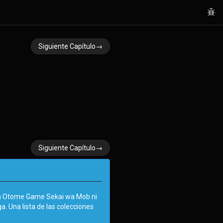
Siguiente Capítulo→
Siguiente Capítulo→
ga Otome Game Sekai wa Mob ni
. Una lista de las colecciones