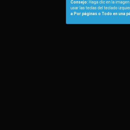
Consejo:
Haga clic en la imagen
usar las teclas del teclado izqu
a Por páginas o Todo en una p