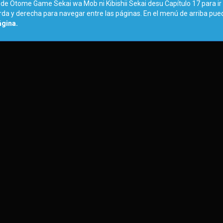
 de Otome Game Sekai wa Mob ni Kibishii Sekai desu Capítulo 17 para ir 
ierda y derecha para navegar entre las páginas. En el menú de arriba pu
ágina.