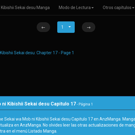
Kibishii Sekai desu Manga
Modo de Lectura
Otros capítulos
←
1
→
 Kibishii Sekai desu Capitulo 17
- Página
1
e Sekai wa Mob ni Kibishii Sekai desu Capitulo 17 en AnzManga. Man
ctualiza en AnzManga. No olvides leer las otras actualizaciones de manga
a en el menú Listado Manga.