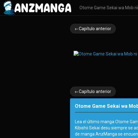
Otome Game Sekai wa Mob ni 
←Capítulo anterior
←Capítulo anterior
Otome Game Sekai wa Mob ni
Lea el último manga Otome Gam
Kibishii Sekai desu siempre se a
de manga AnzManga se encuentr