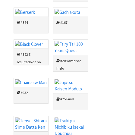
#384
#167
#392 El
#208 Amor de
resultado de no
hielo
rendirse nunca
[FINAL]
#232
#25 Final