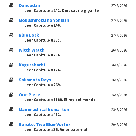
Dandadan
27/7/2026
Leer Capítulo #242. Dinosaurio gigante
Mokushiroku no Yonkishi
27/7/2026
Leer Capítulo #246.
Blue Lock
27/7/2026
Leer Capítulo #355.
Witch Watch
26/7/2026
Leer Capítulo #256.
Kagurabachi
26/7/2026
Leer Capítulo #126.
Sakamoto Days
26/7/2026
Leer Capítulo #269.
One Piece
24/7/2026
Leer Capítulo #1189. El rey del mundo
Mairimashita! Iruma-kun
23/7/2026
Leer Capítulo #452.
Boruto: Two Blue Vortex
20/7/2026
Leer Capítulo #36. Amor paternal