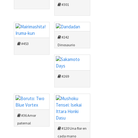
#301
#242
#453
Dinosaurio
gigante
#269
#36 Amor
paternal
#120 Una flor en
cada mano