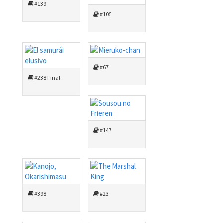
#139
#105
#67
#238 Final
#147
#398
#23