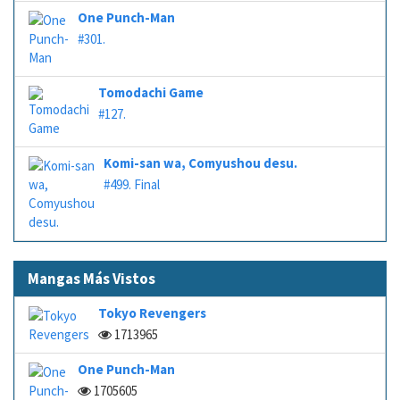
One Punch-Man
#301.
Tomodachi Game
#127.
Komi-san wa, Comyushou desu.
#499. Final
Mangas Más Vistos
Tokyo Revengers
1713965
One Punch-Man
1705605