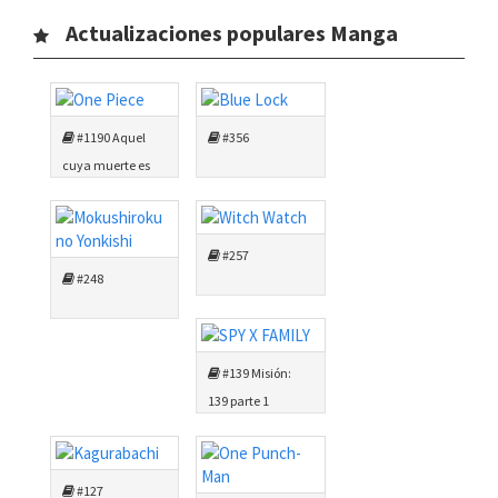
Actualizaciones populares Manga
#1190 Aquel
#356
cuya muerte es
alegremente
esperada
#257
#248
#139 Misión:
139 parte 1
#127