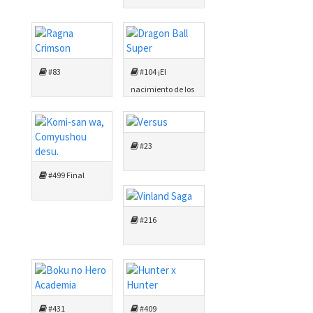
#83
#104 ¡El
nacimiento de los
Saiyaman X!
#23
#499 Final
#216
#431
#409