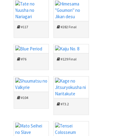
#117
#282 Final
#76
#129 Final
#104
#73.2