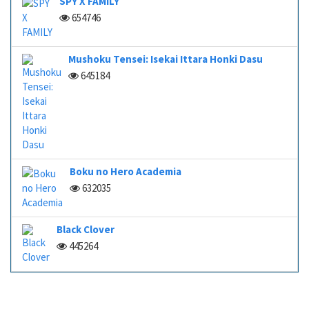
SPY X FAMILY
654746
Mushoku Tensei: Isekai Ittara Honki Dasu
645184
Boku no Hero Academia
632035
Black Clover
445264