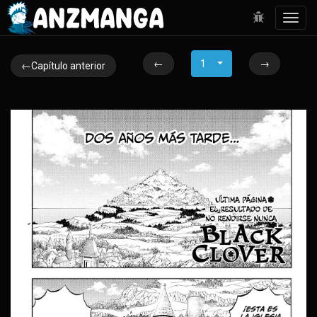
Toggl
navig
←
1
→
←Capítulo anterior