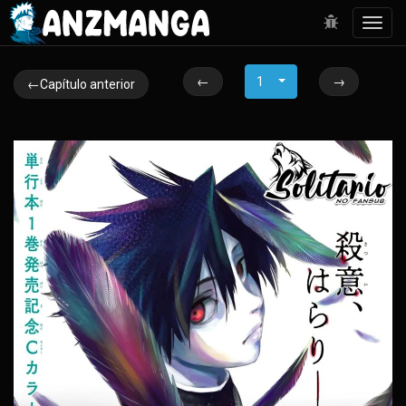
Toggl
navig
←
1
→
←Capítulo anterior