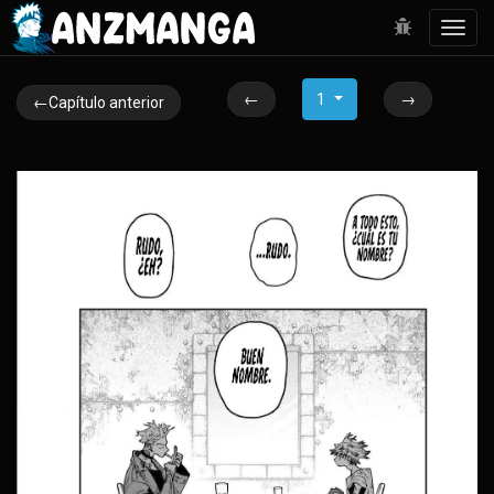
Toggl
navig
←
1
→
←Capítulo anterior