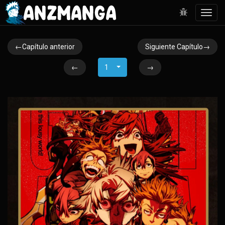
Toggl
navig
←Capítulo anterior
Siguiente Capítulo→
←
1
→