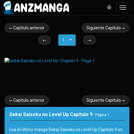
Toggl
navig
←Capítulo anterior
Siguiente Capítulo→
←
1
→
←Capítulo anterior
Siguiente Capítulo→
Sekai Saisoku no Level Up Capitulo 9
- Página
1
Lea el último manga Sekai Saisoku no Level Up Capitulo 9 en