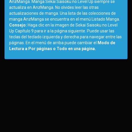
AnzManga. Manga Sekai Saisoku no Level Up siempre se
actualiza en AnzManga. No olvides leer las otras
actualizaciones de manga. Una lista de las colecciones de
manga AnzManga se encuentra en el menú Listado Manga.
Consejo:
Haga clic en la imagen de Sekai Saisoku no Level
Up Capítulo 9 para ir a la página siguiente. Puede usar las
teclas del teclado izquierda y derecha para navegar entre las
páginas. En el menú de arriba puede cambiar el
Modo de
Lectura a Por páginas o Todo en una página.