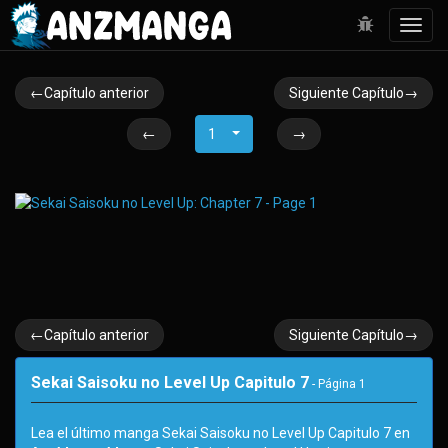
Toggl
navig
←Capítulo anterior
Siguiente Capítulo→
←
1
→
←Capítulo anterior
Siguiente Capítulo→
Sekai Saisoku no Level Up Capitulo 7
- Página
1
Lea el último manga Sekai Saisoku no Level Up Capitulo 7 en