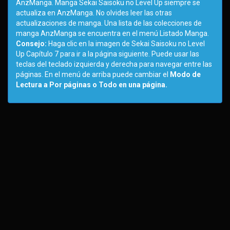
AnzManga. Manga Sekai Saisoku no Level Up siempre se
actualiza en AnzManga. No olvides leer las otras
actualizaciones de manga. Una lista de las colecciones de
manga AnzManga se encuentra en el menú Listado Manga.
Consejo:
Haga clic en la imagen de Sekai Saisoku no Level
Up Capítulo 7 para ir a la página siguiente. Puede usar las
teclas del teclado izquierda y derecha para navegar entre las
páginas. En el menú de arriba puede cambiar el
Modo de
Lectura a Por páginas o Todo en una página.