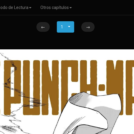
odo de Lectura
Otros capítulos
←
1
→