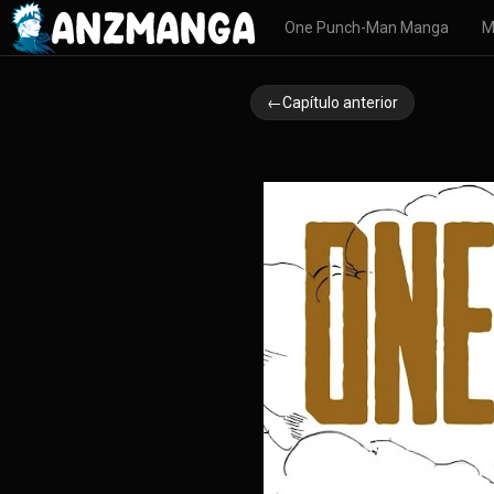
One Punch-Man Manga
M
←Capítulo anterior