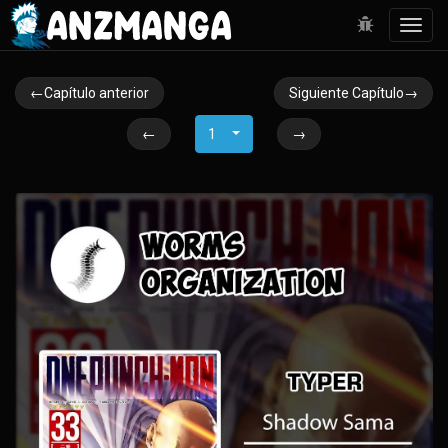
Toggl
navig
←Capítulo anterior
Siguiente Capítulo→
←
1
→