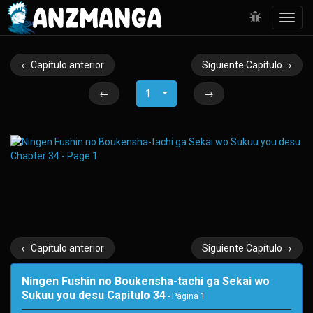
Toggl
navig
←Capítulo anterior
Siguiente Capítulo→
←
1
→
←Capítulo anterior
Siguiente Capítulo→
Ningen Fushin no Boukensha-tachi ga Sekai wo
Sukuu you desu Capitulo 34
- Página
1