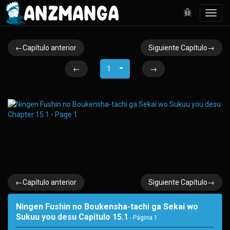
Toggl
navig
←Capítulo anterior
Siguiente Capítulo→
←
1
→
←Capítulo anterior
Siguiente Capítulo→
Ningen Fushin no Boukensha-tachi ga Sekai wo
Sukuu you desu Capitulo 15.1
- Página
1