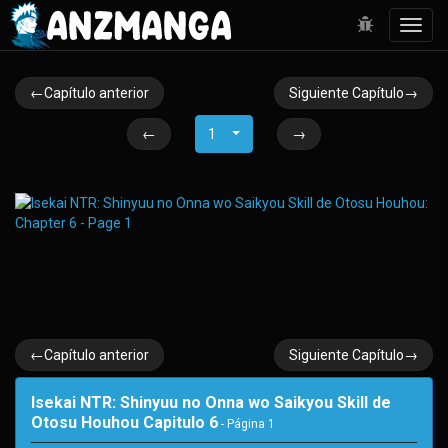
Toggl
navig
←Capítulo anterior
Siguiente Capítulo→
←
1
→
←Capítulo anterior
Siguiente Capítulo→
Isekai NTR: Shinyuu no Onna wo Saikyou Skill de
Otosu Houhou Capitulo 6
- Página
1