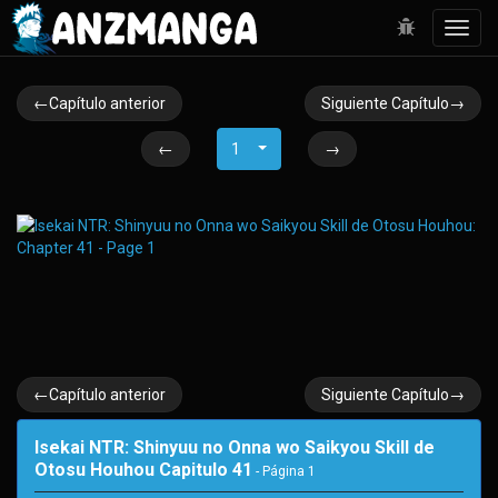
Toggl
navig
←Capítulo anterior
Siguiente Capítulo→
←
1
→
←Capítulo anterior
Siguiente Capítulo→
Isekai NTR: Shinyuu no Onna wo Saikyou Skill de
Otosu Houhou Capitulo 41
- Página
1