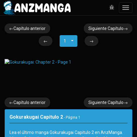
Toggl
navig
←Capítulo anterior
Siguiente Capítulo→
←
1
→
←Capítulo anterior
Siguiente Capítulo→
Gokurakugai Capitulo 2
- Página
1
Lea el último manga Gokurakugai Capitulo 2 en AnzManga.