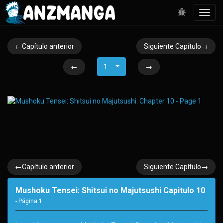
Toggl
navig
←Capítulo anterior
Siguiente Capítulo→
←
1
→
←Capítulo anterior
Siguiente Capítulo→
Mushoku Tensei: Shitsui no Majutsushi Capitulo 10
- Página
1