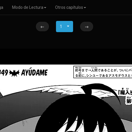
ga
Modo de Lectura
Otros capítulos
←
1
→