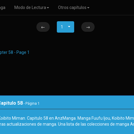
nga
Modo de Lectura
Otros capítulos
←
1
→
Capitulo 58
- Página
1
 Koibito Miman. Capitulo 58 en AnzManga. Manga Fuufu Ijou, Koibito Mim
tras actualizaciones de manga. Una lista de las colecciones de manga 