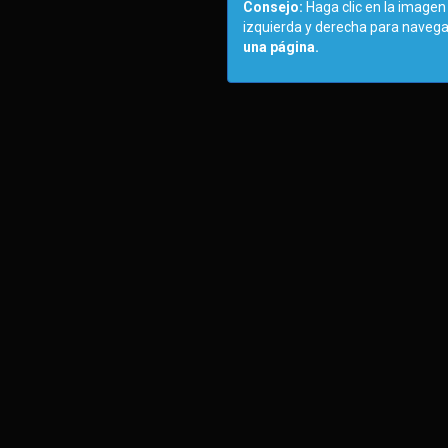
Consejo:
Haga clic en la imagen 
izquierda y derecha para navega
una página.