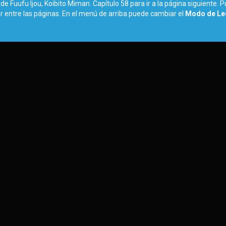
de Fuufu Ijou, Koibito Miman. Capítulo 58 para ir a la página siguiente. P
r entre las páginas. En el menú de arriba puede cambiar el
Modo de Lec