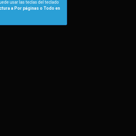
uede usar las teclas del teclado
tura a Por páginas o Todo en