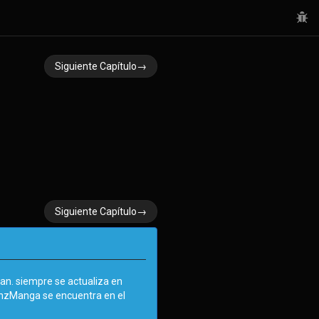
Siguiente Capítulo→
Siguiente Capítulo→
an. siempre se actualiza en
AnzManga se encuentra en el