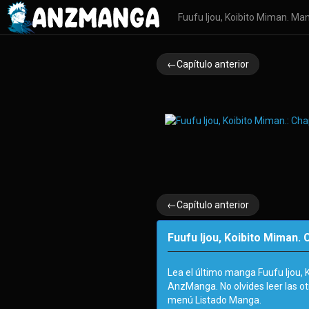
Fuufu Ijou, Koibito Miman. Ma
←Capítulo anterior
←Capítulo anterior
Fuufu Ijou, Koibito Miman. 
Lea el último manga Fuufu Ijou,
AnzManga. No olvides leer las o
menú Listado Manga.