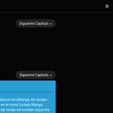
Siguiente Capítulo→
Siguiente Capítulo→
liza en AnzManga. No olvides
a en el menú Listado Manga.
las teclas del teclado izquierda