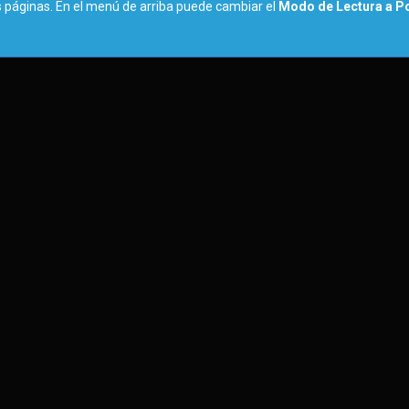
s páginas. En el menú de arriba puede cambiar el
Modo de Lectura a Po