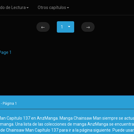
do de Lectura
Otros capítulos
←
1
→
- Página
1
Man Capitulo 137 en AnzManga. Manga Chainsaw Man siempre se actua
de manga. Una lista de las colecciones de manga AnzManga se encuentr
de Chainsaw Man Capítulo 137 para ir a la página siguiente. Puede usar 