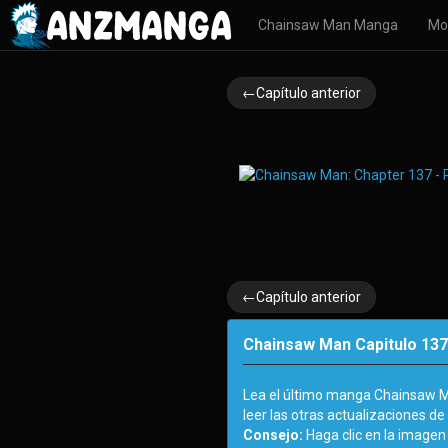
Chainsaw Man Manga
Mo
←Capítulo anterior
←Capítulo anterior
Chainsaw Man Capitulo 137
Lea el último manga Chainsaw 
leer las otras actualizaciones 
Consejo:
Haga clic en la imagen 