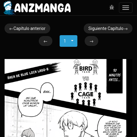
Toggl
navig
←Capítulo anterior
Siguiente Capítulo→
←
1
→