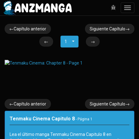
Toggl
navig
←Capítulo anterior
Siguiente Capítulo→
←
1
→
←Capítulo anterior
Siguiente Capítulo→
Tenmaku Cinema Capitulo 8
- Página
1
Lea el último manga Tenmaku Cinema Capitulo 8 en