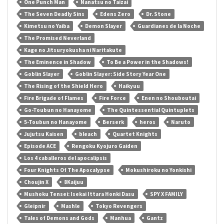
One Punch Man
Nanatsu no Taizai
The Seven Deadly Sins
Edens Zero
Dr. Stone
Kimetsu no Yaiba
Demon Slayer
Guardianes de la Noche
The Promised Neverland
Kage no Jitsuryokusha ni Naritakute
The Eminence in Shadow
To Be a Power in the Shadows!
Goblin Slayer
Goblin Slayer: Side Story Year One
The Rising of the Shield Hero
Haikyuu
Fire Brigade of Flames
Fire Force
Enen no Shouboutai
Go-Toubun no Hanayome
The Quintessential Quintuplets
5-Toubun no Hanayome
Berserk
heros
Naruto
Jujutsu Kaisen
bleach
Quartet Knights
Episode ACE
Rengoku Kyojuro Gaiden
Los 4 caballeros del apocalipsis
Four Knights Of The Apocalypse
Mokushiroku no Yonkishi
Choujin X
8Kaijuu
Mushoku Tensei: Isekai Ittara Honki Dasu
SPY X FAMILY
Gleipnir
Mashle
Tokyo Revengers
Tales of Demons and Gods
Manhua
Gantz