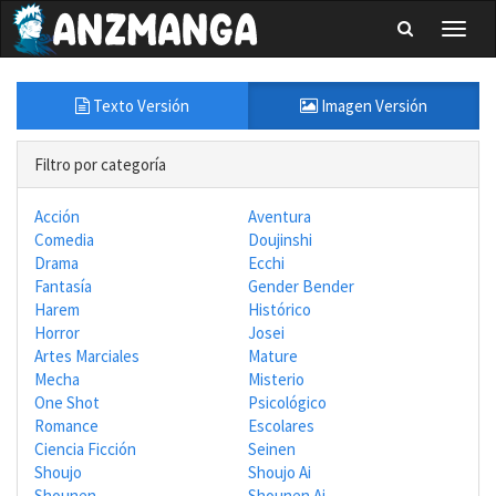
Toggl
naviga
Texto Versión
Imagen Versión
Filtro por categoría
Acción
Aventura
Comedia
Doujinshi
Drama
Ecchi
Fantasía
Gender Bender
Harem
Histórico
Horror
Josei
Artes Marciales
Mature
Mecha
Misterio
One Shot
Psicológico
Romance
Escolares
Ciencia Ficción
Seinen
Shoujo
Shoujo Ai
Shounen
Shounen Ai