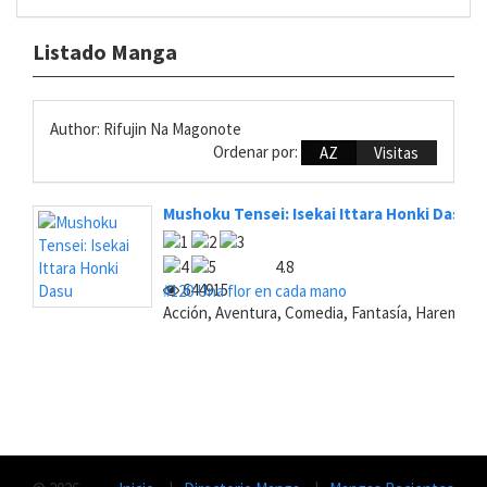
Listado Manga
Author: Rifujin Na Magonote
Ordenar por:
AZ
Visitas
Mushoku Tensei: Isekai Ittara Honki Dasu
4.8
644915
#120 Una flor en cada mano