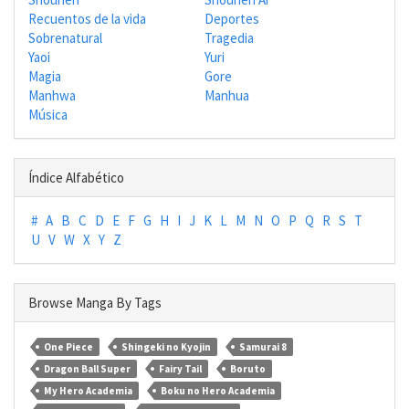
Recuentos de la vida
Deportes
Sobrenatural
Tragedia
Yaoi
Yuri
Magia
Gore
Manhwa
Manhua
Música
Índice Alfabético
#
A
B
C
D
E
F
G
H
I
J
K
L
M
N
O
P
Q
R
S
T
U
V
W
X
Y
Z
Browse Manga By Tags
One Piece
Shingeki no Kyojin
Samurai 8
Dragon Ball Super
Fairy Tail
Boruto
My Hero Academia
Boku no Hero Academia